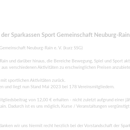
e der Sparkassen Sport Gemeinschaft Neuburg-Rain
-Gemeinschaft Neuburg-Rain e. V. (kurz SSG)
-Rain und darüber hinaus, die Bereiche Bewegung, Spiel und Sport akt
aus verschiedenen Aktivitäten zu erschwinglichen Preisen anzubiet
l mit sportlichen Aktivitäten zurück.
sen und liegt nun Stand Mai 2023 bei 178 Vereinsmitgliedern.
tgliedsbeitrag von 12,00 € erhalten - nicht zuletzt aufgrund einer jä
in. Dadurch ist es uns möglich, Kurse / Veranstaltungen vergünstigt
danken wir uns hiermit recht herzlich bei der Vorstandschaft der Spa