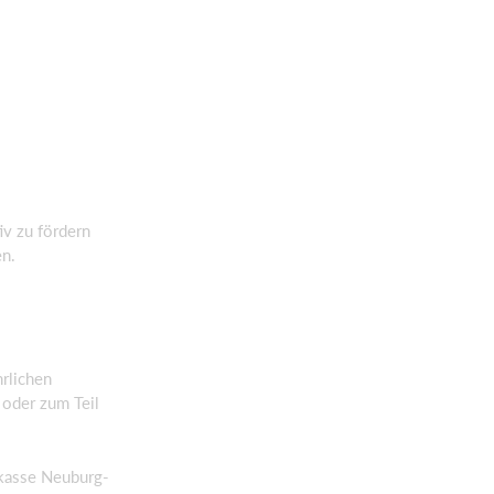
iv zu fördern
en.
hrlichen
 oder zum Teil
rkasse Neuburg-